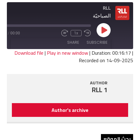
RLL
الصباحيّة
Play
6:17
/
00:00
1x
Fast
Rewind
Episode
Forward
10
SHARE
SUBSCRIBE
30
Seconds
seconds
Download file
|
Play in new window
|
Duration: 00:16:17
|
Recorded on 14-09-2025
SHARE
RSS FEED
LINK
AUTHOR
RLL 1
EMBED
Author's archive
بحث الموقع