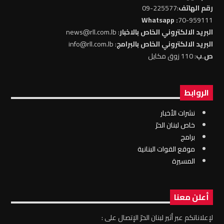
رقم الهاتف
:225577-09
: Whatsapp
70-959111
البريد الالكتروني الخاص بالاخبار
: news@rll.com.lb
البريد الالكتروني الخاص بالبرامج
: info@rll.com.lb
ص.ب
: 110 زوق مكايل
الروابط
نشرات الأخبار
خاص لبنان الحرّ
برامج
موقع القوات البنانية
المسيرة
أعلن معنا
لإعلاناتكم عبر أثير لبنان الحرّ الإتصال على :