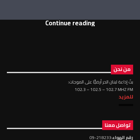
Continue reading
من نحن
بثّ إذاعة لبنان الحر أرضيًّا على الموجات:
102.3 – 102.5 – 102.7 MHZ FM
للمزيد
تواصل معنا
رقم الهواء
:218233-09