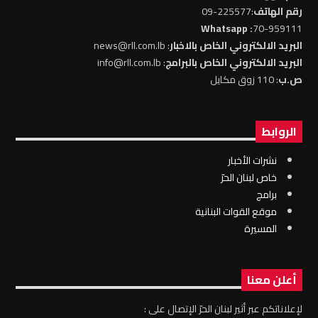
رقم الهاتف
:225577-09
: Whatsapp
70-959111
البريد الالكتروني الخاص بالاخبار
: news@rll.com.lb
البريد الالكتروني الخاص بالبرامج
: info@rll.com.lb
ص.ب
: 110 زوق مكايل
الروابط
نشرات الأخبار
خاص لبنان الحرّ
برامج
موقع القوات البنانية
المسيرة
أعلن معنا
لإعلاناتكم عبر أثير لبنان الحرّ الإتصال على :