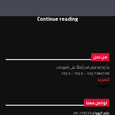
Continue reading
من نحن
بثّ إذاعة لبنان الحر أرضيًّا على الموجات:
102.3 – 102.5 – 102.7 MHZ FM
للمزيد
تواصل معنا
رقم الهواء
:218233-09