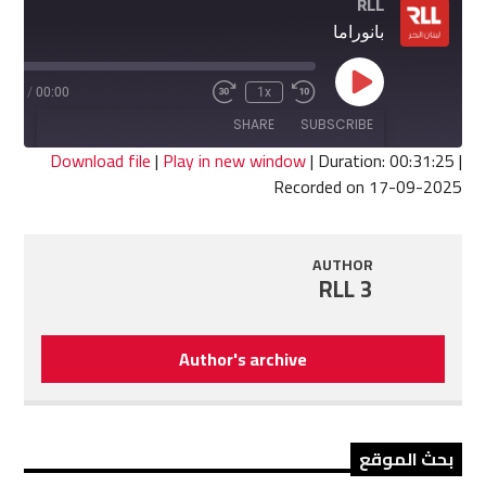
RLL
بانوراما
Play
1:25
/
00:00
1x
Fast
Rewind
Episode
Forward
10
SHARE
SUBSCRIBE
30
Seconds
seconds
Download file
|
Play in new window
|
Duration: 00:31:25
|
Recorded on 17-09-2025
SHARE
RSS FEED
LINK
AUTHOR
RLL 3
EMBED
Author's archive
بحث الموقع