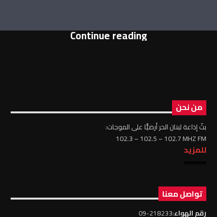
Continue reading
من نحن
بثّ إذاعة لبنان الحر أرضيًّا على الموجات:
102.3 – 102.5 – 102.7 MHZ FM
للمزيد
تواصل معنا
رقم الهواء
:218233-09