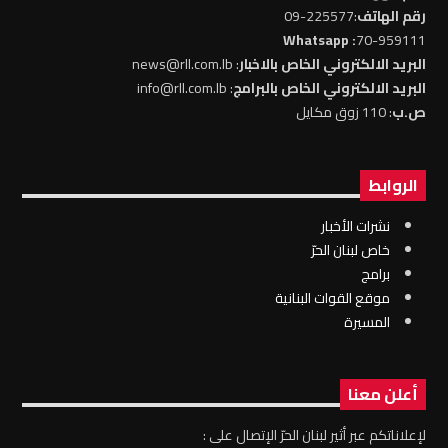
رقم الهاتف
:225577-09
: Whatsapp
70-959111
البريد الالكتروني الخاص بالاخبار
: news@rll.com.lb
البريد الالكتروني الخاص بالبرامج
: info@rll.com.lb
ص.ب
: 110 زوق مكايل
الروابط
نشرات الأخبار
خاص لبنان الحرّ
برامج
موقع القوات البنانية
المسيرة
أعلن معنا
لإعلاناتكم عبر أثير لبنان الحرّ الإتصال على :