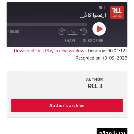
RLL
ارتفعوا كالأرز
Play
1:12
/
00:00
1x
Fast
Rewind
Episode
Forward
10
SHARE
SUBSCRIBE
30
Seconds
seconds
Download file
|
Play in new window
|
Duration: 00:01:12
|
Recorded on 19-09-2025
SHARE
RSS FEED
LINK
AUTHOR
RLL 3
EMBED
Author's archive
بحث الموقع