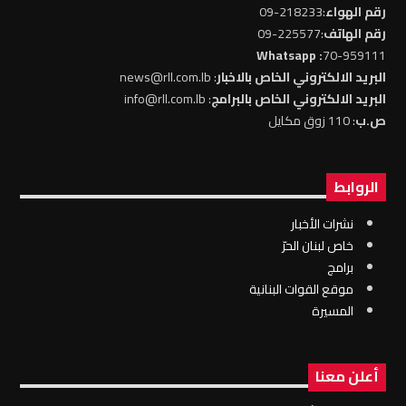
رقم الهواء
:218233-09
رقم الهاتف
:225577-09
: Whatsapp
70-959111
البريد الالكتروني الخاص بالاخبار
: news@rll.com.lb
البريد الالكتروني الخاص بالبرامج
: info@rll.com.lb
ص.ب
: 110 زوق مكايل
الروابط
نشرات الأخبار
خاص لبنان الحرّ
برامج
موقع القوات البنانية
المسيرة
أعلن معنا