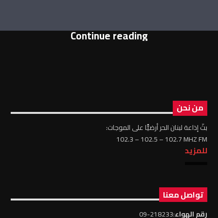
Continue reading
من نحن
بثّ إذاعة لبنان الحر أرضيًّا على الموجات:
102.3 – 102.5 – 102.7 MHZ FM
للمزيد
تواصل معنا
رقم الهواء
:218233-09