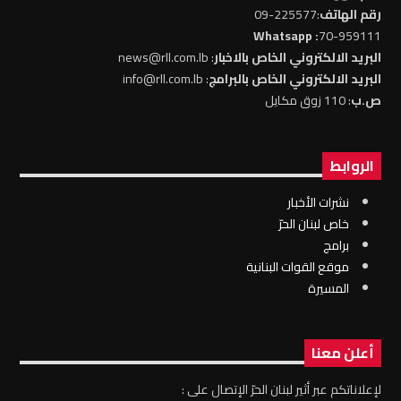
رقم الهاتف
:225577-09
: Whatsapp
70-959111
البريد الالكتروني الخاص بالاخبار
: news@rll.com.lb
البريد الالكتروني الخاص بالبرامج
: info@rll.com.lb
ص.ب
: 110 زوق مكايل
الروابط
نشرات الأخبار
خاص لبنان الحرّ
برامج
موقع القوات البنانية
المسيرة
أعلن معنا
لإعلاناتكم عبر أثير لبنان الحرّ الإتصال على :