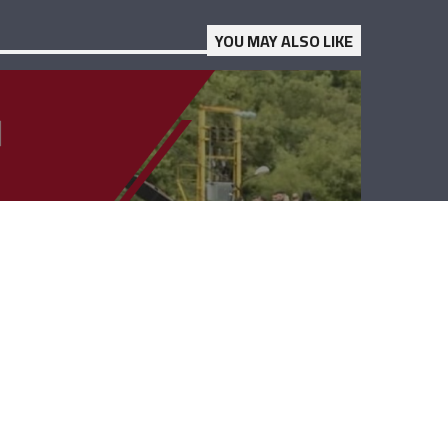
YOU MAY ALSO LIKE
إرتفعوا كالأرز