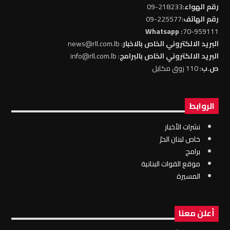
رقم الهواء
:218233-09
رقم الهاتف
:225577-09
: Whatsapp
70-959111
البريد الالكتروني الخاص بالاخبار
: news@rll.com.lb
البريد الالكتروني الخاص بالبرامج
: info@rll.com.lb
ص.ب
: 110 زوق مكايل
الروابط
نشرات الأخبار
خاص لبنان الحرّ
برامج
موقع القوات البنانية
المسيرة
أعلن معنا