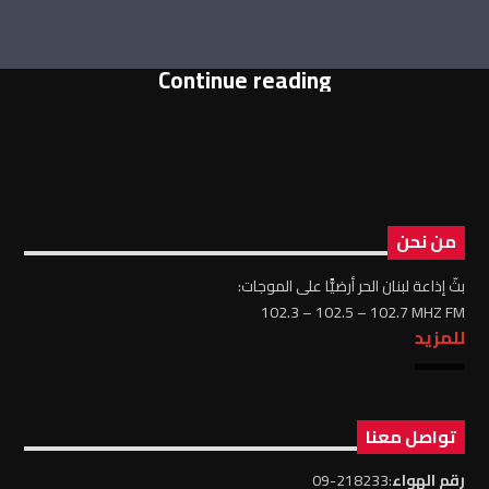
Continue reading
من نحن
بثّ إذاعة لبنان الحر أرضيًّا على الموجات:
102.3 – 102.5 – 102.7 MHZ FM
للمزيد
تواصل معنا
رقم الهواء
:218233-09