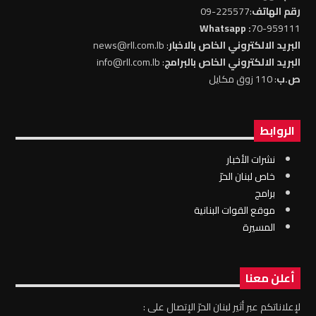
رقم الهاتف
:225577-09
: Whatsapp
70-959111
البريد الالكتروني الخاص بالاخبار
: news@rll.com.lb
البريد الالكتروني الخاص بالبرامج
: info@rll.com.lb
ص.ب
: 110 زوق مكايل
الروابط
نشرات الأخبار
خاص لبنان الحرّ
برامج
موقع القوات البنانية
المسيرة
أعلن معنا
لإعلاناتكم عبر أثير لبنان الحرّ الإتصال على :