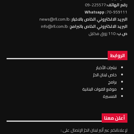
رقم الهاتف
:225577-09
: Whatsapp
70-959111
البريد الالكتروني الخاص بالاخبار
: news@rll.com.lb
البريد الالكتروني الخاص بالبرامج
: info@rll.com.lb
ص.ب
: 110 زوق مكايل
الروابط
نشرات الأخبار
خاص لبنان الحرّ
برامج
موقع القوات البنانية
المسيرة
أعلن معنا
لإعلاناتكم عبر أثير لبنان الحرّ الإتصال على :