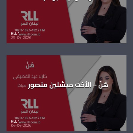
RLL 1
25-04-2026
هُنّ – الأخت ميشلين منصور
RLL 1
04-04-2026