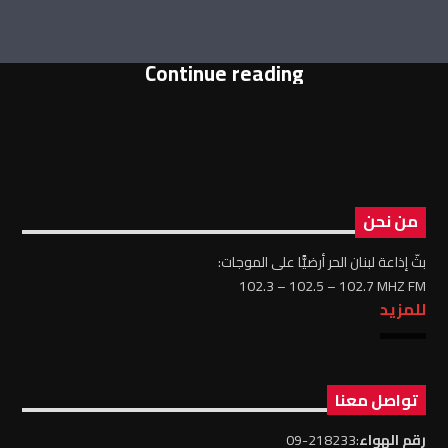
Continue reading
من نحن
بثّ إذاعة لبنان الحر أرضيًّا على الموجات:
102.3 – 102.5 – 102.7 MHZ FM
للمزيد
تواصل معنا
رقم الهواء
:218233-09