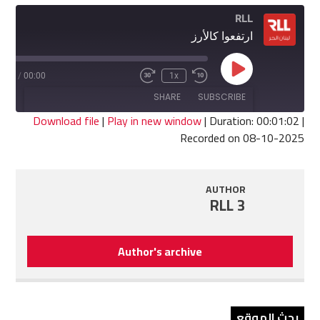
RLL
ارتفعوا كالأرز
Play
1:02
/
00:00
1x
Fast
Rewind
Episode
Forward
10
SHARE
SUBSCRIBE
30
Seconds
seconds
Download file
|
Play in new window
|
Duration: 00:01:02
|
Recorded on 08-10-2025
SHARE
RSS FEED
LINK
AUTHOR
RLL 3
EMBED
Author's archive
بحث الموقع