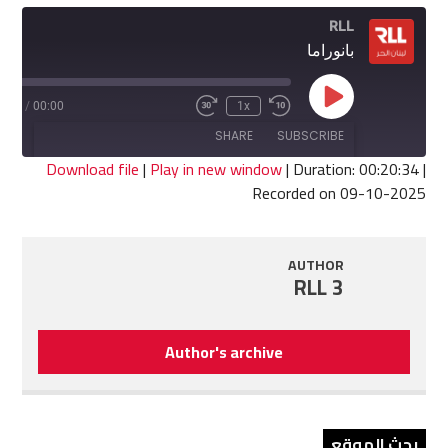
RLL
بانوراما
Play
0:34
/
00:00
1x
Fast
Rewind
Episode
Forward
10
SHARE
SUBSCRIBE
30
Seconds
seconds
Download file
|
Play in new window
|
Duration: 00:20:34
|
Recorded on 09-10-2025
SHARE
RSS FEED
LINK
AUTHOR
RLL 3
EMBED
Author's archive
بحث الموقع