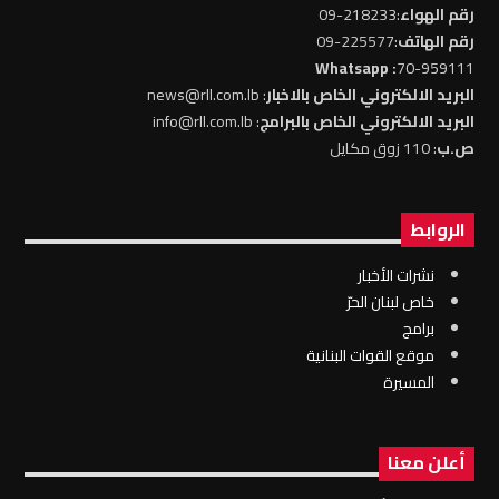
رقم الهواء
:218233-09
رقم الهاتف
:225577-09
: Whatsapp
70-959111
البريد الالكتروني الخاص بالاخبار
: news@rll.com.lb
البريد الالكتروني الخاص بالبرامج
: info@rll.com.lb
ص.ب
: 110 زوق مكايل
الروابط
نشرات الأخبار
خاص لبنان الحرّ
برامج
موقع القوات البنانية
المسيرة
أعلن معنا