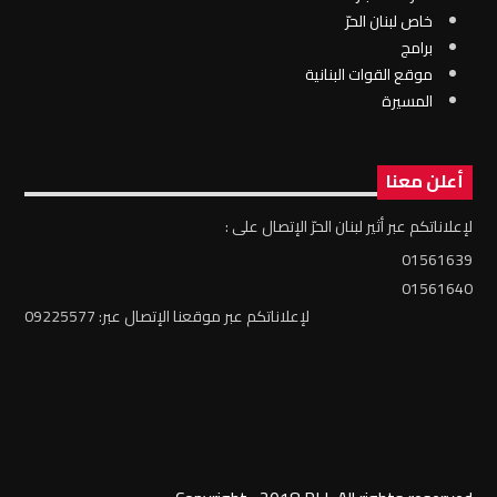
خاص لبنان الحرّ
برامج
موقع القوات البنانية
المسيرة
أعلن معنا
لإعلاناتكم عبر أثير لبنان الحرّ الإتصال على :
01561639
01561640
لإعلاناتكم عبر موقعنا الإتصال عبر: 09225577