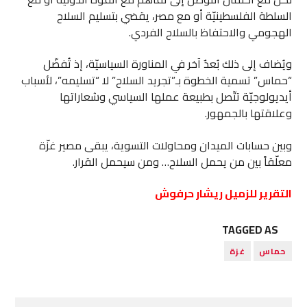
السلطة الفلسطينيّة أو مع مصر، يقضي بتسليم السلاح
الهجومي والاحتفاظ بالسلاح الفردي.
ويُضاف إلى ذلك بُعدٌ آخر في المناورة السياسيّة، إذ تُفضّل
“حماس” تسمية الخطوة بـ”تجريد السلاح” لا “تسليمه”، لأسباب
أيديولوجيّة تتّصل بطبيعة عملها السياسي وشعاراتها
وعلاقتها بالجمهور.
وبين حسابات الميدان ومحاولات التسوية، يبقى مصير غزّة
معلّقاً بين من يحمل السلاح… ومن سيحمل القرار.
التقرير للزميل ريشار حرفوش
TAGGED AS
حماس
غزة