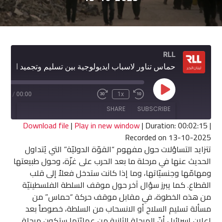
RLL
حماس تناور لاسباب ايديولوجية بين تسليم وتجميد السلاح في غزة
Play
2:15
/
00:00
1x
Fast
Rewind
Episode
Forward
10
SHARE
SUBSCRIBE
30
Seconds
seconds
Download file
|
Play in new window
|
Duration: 00:02:15
|
Recorded on 13-10-2025
SHARE
تتزايد التساؤلات حول مفهوم “القوّة الدوليّة” التي يُتداول
RSS FEED
الحديث عنها في مرحلة ما بعد الحرب على غزّة، وحول طبيعتها
LINK
ومهامّها وجنسيّاتها، وما إذا كانت ستدخل فعلاً إلى قلب
القطاع. كما يبرز سؤال آخر حول موقف السلطة الفلسطينيّة
EMBED
من هذه الخطوة، في مقابل موقف حركة “حماس” من
مسألة تسليم السلاح أو الانسحاب من السلطة، خصوصاً بعد
إعلان إسرائيل أنّ المرحلة الثانية من عمليّتها ستكون مرحلة