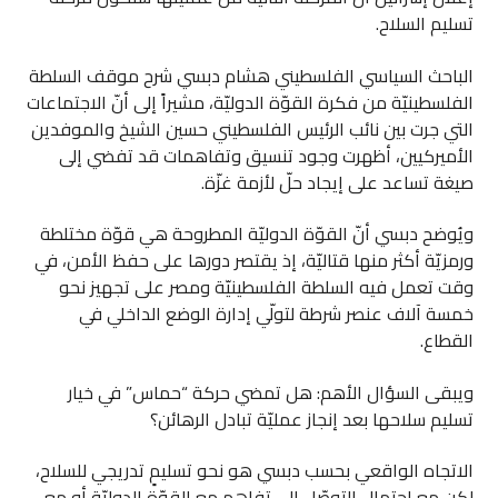
تسليم السلاح.
الباحث السياسي الفلسطيني هشام دبسي شرح موقف السلطة
الفلسطينيّة من فكرة القوّة الدوليّة، مشيراً إلى أنّ الاجتماعات
التي جرت بين نائب الرئيس الفلسطيني حسين الشيخ والموفدين
الأميركيين، أظهرت وجود تنسيق وتفاهمات قد تفضي إلى
صيغة تساعد على إيجاد حلّ لأزمة غزّة.
ويُوضح دبسي أنّ القوّة الدوليّة المطروحة هي قوّة مختلطة
ورمزيّة أكثر منها قتاليّة، إذ يقتصر دورها على حفظ الأمن، في
وقت تعمل فيه السلطة الفلسطينيّة ومصر على تجهيز نحو
خمسة آلاف عنصر شرطة لتولّي إدارة الوضع الداخلي في
القطاع.
ويبقى السؤال الأهم: هل تمضي حركة “حماس” في خيار
تسليم سلاحها بعد إنجاز عمليّة تبادل الرهائن؟
الاتجاه الواقعي بحسب دبسي هو نحو تسليمٍ تدريجي للسلاح،
لكن مع احتمال التوصّل إلى تفاهم مع القوّة الدوليّة أو مع