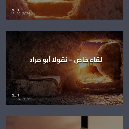
RLL 1
13-04-2026
لقاء خاص – نقولا أبو مراد
RLL 1
13-04-2026