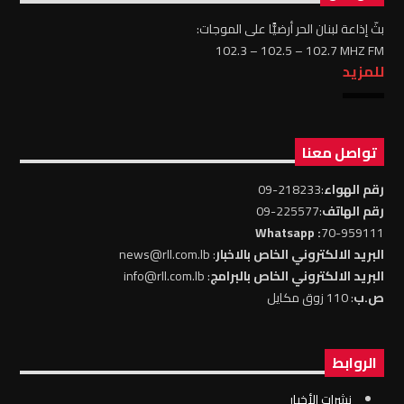
بثّ إذاعة لبنان الحر أرضيًّا على الموجات:
102.3 – 102.5 – 102.7 MHZ FM
للمزيد
تواصل معنا
رقم الهواء
:218233-09
رقم الهاتف
:225577-09
: Whatsapp
70-959111
البريد الالكتروني الخاص بالاخبار
: news@rll.com.lb
البريد الالكتروني الخاص بالبرامج
: info@rll.com.lb
ص.ب
: 110 زوق مكايل
الروابط
نشرات الأخبار