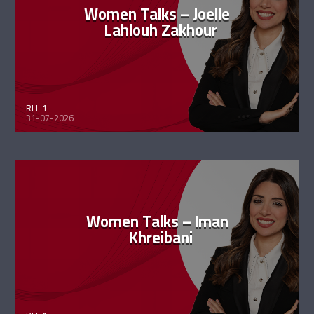
Women Talks – Joelle
Lahlouh Zakhour
RLL 1
31-07-2026
Women Talks – Iman
Khreibani