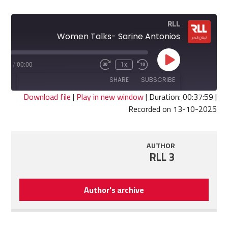
RLL
Women Talks- Sarine Antonios
Play
7:59
/
00:00
1x
Fast
Rewind
Episode
Forward
10
SHARE
SUBSCRIBE
30
Seconds
seconds
Download file
|
Play in new window
|
Duration: 00:37:59
|
Recorded on 13-10-2025
SHARE
RSS FEED
LINK
AUTHOR
RLL 3
EMBED
Author's archive