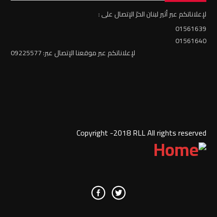
لإعلاناتكم عبر أثير لبنان الحرّ الإتصال على :
01561639
01561640
لإعلاناتكم عبر موقعنا الإتصال عبر: 09225577
Copyright -2018 RLL All rights reserved