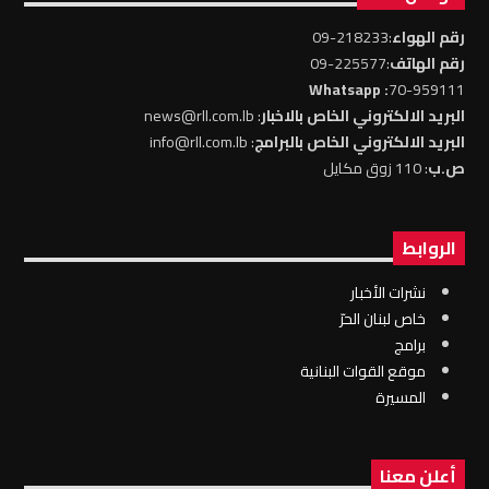
رقم الهواء
:218233-09
رقم الهاتف
:225577-09
: Whatsapp
70-959111
البريد الالكتروني الخاص بالاخبار
: news@rll.com.lb
البريد الالكتروني الخاص بالبرامج
: info@rll.com.lb
ص.ب
: 110 زوق مكايل
الروابط
نشرات الأخبار
خاص لبنان الحرّ
برامج
موقع القوات البنانية
المسيرة
أعلن معنا