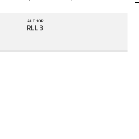
SHARE
RSS FEED
AUTHOR
LINK
RLL 3
EMBED