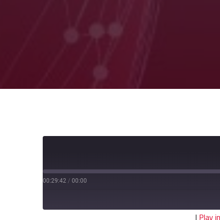
00:29:42
/
00:00
|
Play 