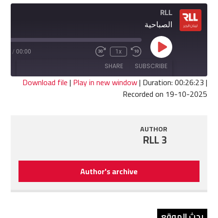
RLL
الصباحية
Play
6:23
/
00:00
1x
Fast
Rewind
Episode
Forward
10
SHARE
SUBSCRIBE
30
Seconds
seconds
Download file
|
Play in new window
|
Duration: 00:26:23
|
Recorded on 19-10-2025
SHARE
RSS FEED
LINK
AUTHOR
RLL 3
EMBED
Author's archive
بحث الموقع