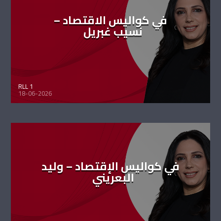
في كواليس الاقتصاد –
نسيب غبريل
RLL 1
18-06-2026
في كواليس الإقتصاد – وليد
البعريني