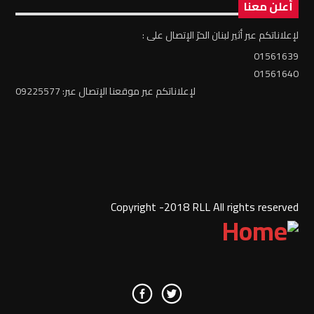
أعلن معنا
لإعلاناتكم عبر أثير لبنان الحرّ الإتصال على :
01561639
01561640
لإعلاناتكم عبر موقعنا الإتصال عبر: 09225577
Copyright -2018 RLL All rights reserved