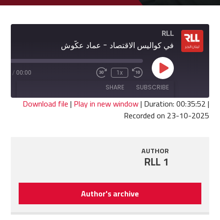
RLL
في كواليس الاقتصاد - عماد عكّوش
Play
5:52
/
00:00
1x
Fast
Rewind
Episode
Forward
10
SHARE
SUBSCRIBE
30
Seconds
seconds
Download file
|
Play in new window
|
Duration: 00:35:52
|
Recorded on 23-10-2025
SHARE
RSS FEED
LINK
AUTHOR
RLL 1
EMBED
Author's archive