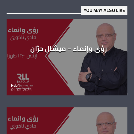
YOU MAY ALSO LIKE
رؤى وإنماء – ميشال حرّان
RLL 1
04-05-2026