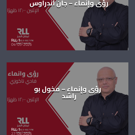
رؤى وإنماء – جان أندراوس
RLL 1
04-05-2026
رؤى وإنماء – مخول بو
راشد
RLL 1
27-04-2026