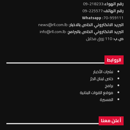
رقم الهواء
:218233-09
رقم الهاتف
:225577-09
: Whatsapp
70-959111
البريد الالكتروني الخاص بالاخبار
: news@rll.com.lb
البريد الالكتروني الخاص بالبرامج
: info@rll.com.lb
ص.ب
: 110 زوق مكايل
الروابط
نشرات الأخبار
خاص لبنان الحرّ
برامج
موقع القوات البنانية
المسيرة
أعلن معنا