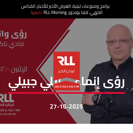
برامج ومنوعات ليلية، العرض الأخير للأخبار، القداس
الالهي، قلنا بونجور، RLL Morning
تابعوا
رؤى وإنماء
رؤى إنماء – ايلي جبيلي
27-10-2025