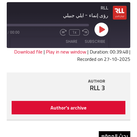
RLL
رؤى إنماء - ايلي جبيلي
Play
9:48
/
00:00
1x
Fast
Rewind
Episode
Forward
10
SHARE
SUBSCRIBE
30
Seconds
seconds
Download file
|
Play in new window
|
Duration: 00:39:48
|
Recorded on 27-10-2025
SHARE
RSS FEED
LINK
AUTHOR
RLL 3
EMBED
Author's archive
بحث الموقع