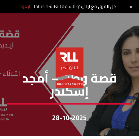
+
كل الفرق مع ايلديكو الساعة العاشرة صباحا
تابعوا
قصة وطن
قصة وطن – أمجد
إسكندر
28-10-2025