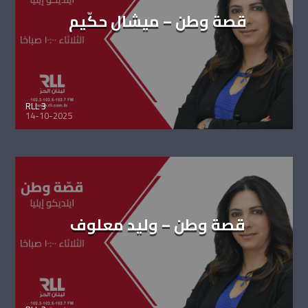
قصة وطن – ميشال حكّيم
RLL 3
14-10-2025
قصة وطن – وليد معلوف