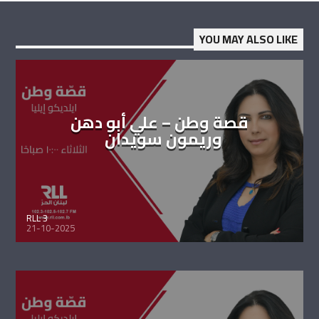
YOU MAY ALSO LIKE
قصة وطن – علي أبو دهن
وريمون سويدان
RLL 3
21-10-2025