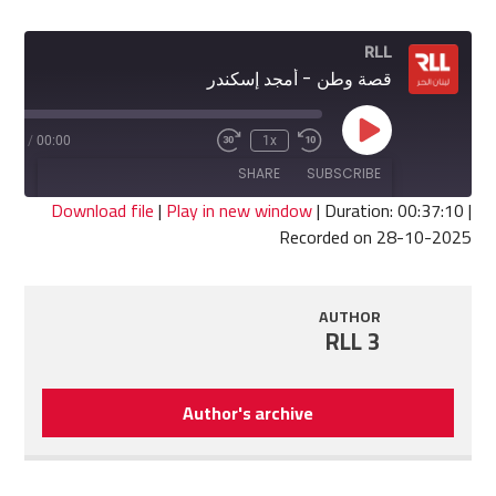
RLL
قصة وطن - أمجد إسكندر
Play
7:10
/
00:00
1x
Fast
Rewind
Episode
Forward
10
SHARE
SUBSCRIBE
30
Seconds
seconds
Download file
|
Play in new window
|
Duration: 00:37:10
|
Recorded on 28-10-2025
SHARE
RSS FEED
LINK
AUTHOR
RLL 3
EMBED
Author's archive