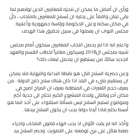
ورأى ان أفضل ما يمكن ان ننجزه للمغتربين الذين لولاهم لما
بقي لبنان واقفاً على رجليه ان يُسمح للمغتربين بالانتخاب ، كلّ
في مكان سكنه وعلى الحكومة ورئاسة جمهورية وأغلبية
مجلس النواب ان يعملوا في سبيل تحقيق هذا الهدف.
واعتبر انه اذا لم يحصل انتخاب المغتربين سنكون أمام مجلس
شبيه بمجلس ال2018 وسيكون مغايراً لخطاب القسم والعهد
الجديد سائلاً: من يستطيع ان يتحمل تبعات ذلك؟
وعن حصرية السلاح قال: هو نقطة البداية والنهاية فلا يمكن
ان يستقيم شيء في البلد اذا كان هناك سلاح خارج الدولة . من
يعرف حجم التغيرات في المنطقة يعرف ان المزاج اصبح في
مكان آخر وبالتالي ولادة المشروع الكبير تحتاج الى جدية أكبر
وموضوع تسليم السلاح ليس مسألة استقواء على أحد انما هو
أبسط بكثير فاذا أردنا دولة يجب ان يكون السلاح بيدها.
وأكد انه لم يفت الأوان اذ يجب انهاء قانون الانتخاب واجراء
ضغط هائل على بري لوضعه على التصويت وحصر السلاح بيد