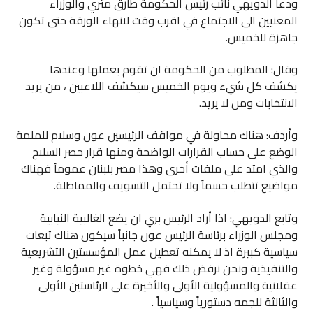
ودعا الدويهي نائب رئيس الحكومة طارق متري والوزراء
المعنيين الى الاجتماع في اقرب وقت لانهاء الورقة حتى تكون
جاهزة للخميس.
وقال: المطلوب من الحكومة ان تقوم بعملها وعندها
يكشف كل شيء ويوم الخميس سيكشف اللاعبين ، من يريد
الانتخابات ومن لا يريد.
وأردف: هناك محاولة في مواقف الرئيسين عون وسلام للملمة
الوضع على حساب القرارات الواضحة ومنها قرار حصر السلاح
والذي امتد على ملفات أخرى وهذا مضر بلبنان عموماً فهناك
مواضيع تتطلب حسماً ولا تحتمل التسويف والمماطلة.
وتابع الدويهي: اذا أراد الرئيس بري ان يضع الغالبية النيابية
ومجلس الوزراء برئاسة الرئيس عون جانباً سيكون هناك تبعات
سياسية كبيرة اذ لا يمكنه تعطيل عمل المؤسستين التشريعية
والتنفيذية ونحن نرفض ذلك فهي خطوة غير مسؤولة وغير
عقلانية والمسؤولية الأولى والأخيرة على الرئاستين الأولى
والثالثة للجمه دستورياً وسياسياً .