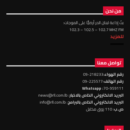
من نحن
بثّ إذاعة لبنان الحر أرضيًّا على الموجات:
102.3 – 102.5 – 102.7 MHZ FM
للمزيد
تواصل معنا
رقم الهواء
:218233-09
رقم الهاتف
:225577-09
: Whatsapp
70-959111
البريد الالكتروني الخاص بالاخبار
: news@rll.com.lb
البريد الالكتروني الخاص بالبرامج
: info@rll.com.lb
ص.ب
: 110 زوق مكايل