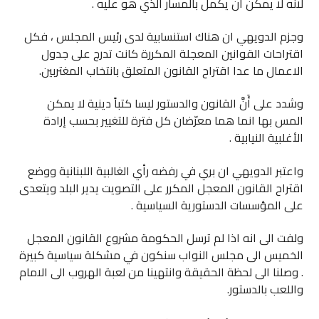
لانه لا يمكن ان يكمل بالمسار الذي هو عليه .
وجزم الدويهي ان هناك استنسابية لدى رئيس المجلس ، فكل
اقتراحات القوانين المعجلة المكررة كانت تدرج على جدول
الاعمال ما عدا اقتراح القانون المتعلق بانتخاب المغتربين.
وشدد على أَنَّ القانون والدستور ليسا كتباً دينية لا يمكن
المس بها انما هما معرّضان كل فترة للتغيير بحسب إرادة
الأغلبية النيابية .
واعتبر الدويهي ان بري في رفضه رأي الغالبية اللبنانية ووضع
اقتراح القانون المعجل المكرر على التصويت يدير البلد ويتعدى
على المؤسسات الدستورية السياسية .
ولفت الى انه اذا لم ترسل الحكومة مشروع القانون المعجل
الخميس الى مجلس النواب سنكون في مشكلة سياسية كبيرة
. وصلنا الى لحظة الحقيقة وانتهينا من لعبة الهروب الى الامام
واللعب بالدستور.