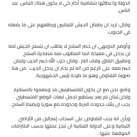
الدولة واعطائها شفافية أكثر كي لا يكون هناك التباس عند
الناس.
وقال: اريد ان يطمئن الجيش اللبنانيين ويطلعهم على ما يفعله
في الجنوب.
وأوضح الدويهي ان حصر السلاح لا يتطلب ان يتسلح الجيش لانه
لن يدخل في معركة انما المطلوب منه مصادرة السلاح
وتطبيق اتفاق وقف النار . وقال: حزب الله خسر الحرب ولبنان
خسر معه على الرغم من انه لم يختر ان يدخل الحرب، من هنا
ضرورة التفاوض وهو ما طرحه رئيس الجمهورية.
وتابع: نحن مع ان يكون للفلسطينيين بلد وينعموا بالاستقرار
ولكن لبنان لم يعد يستطيع تحمل تبعات الوضع الفلسطيني .
يجب ان يثبّت حدوده البرية وحدوده مع سوريا ويضبط السلاح .
ورأى انه يجب التفاوض على انسحاب إسرائيل من الأراضي
اللبنانية وعلى الدولة اللبنانية ان تنجز عملها بحسب الالتزامات
الموقعة عليها .