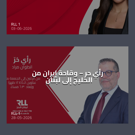
RLL 1
03-06-2026
رأي حر – وقاحة إيران من
الخليج إلى لبنان
RLL 1
28-05-2026