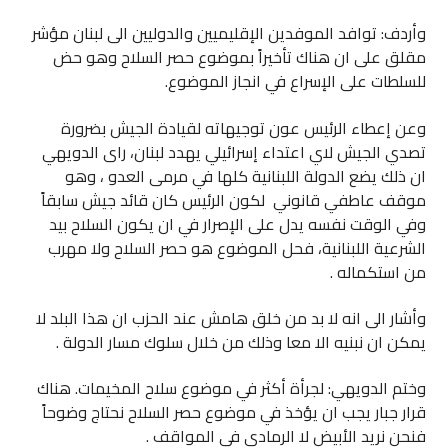
وأردف: توافد الموفدين الإقليميين والدوليين الى لبنان مؤشر
مقلق على ان هناك تأخيراً بموضوع حصر السلاح وهو حض
للسلطات على الإسراع في انجاز الموضوع.
وعن إعطاء الرئيس عون توجيهاته لقيادة الجيش بضرورة
تصدي الجيش لاي اعتداء إسرائيلي يهدد لبنان، راى الدويهي
ان ذلك يضع الدولة اللبنانية كلها في مرمى العدو ، وهو
موقف عاطفي قانوني لكون الرئيس كان قائد جيش سابقاً
وفي الوقت نفسه يدل على الإصرار في ان يكون السلاح بيد
الشرعية اللبنانية، فحل الموضوع هو حصر السلاح ولا مهرب
من استكماله .
وأشار الى انه لا بد من خلق هامش عند الحزب ان هذا البلد لا
يمكن ان نبنيه الا معا وذلك من خلال سلوك مسار الدولة .
وختم الدويهي: لجرأة أكثر في موضوع سلاح المخيمات. هناك
قرار جبار يجب ان يؤخذ في موضوع حصر السلاح نحتاج وضوحاً
فنحن نريد الأبيض لا الرمادي في المواقف .