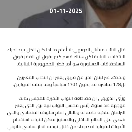
01-11-2025
قال النائب ميشال الدويهي: لا أعلم ما اذا كان الكل يريد اجراء
الانتخابات النيابية لكن هناك قسم كبير يقول ان القفز فوق
الاستحقاقات الدستورية هو أمر خطير للجمهورية اللبنانية.
وتحدث، عبر لبنان الحر، عن فريق يعتبر ان انتخاب المغتربين
لل128 مباشرة قد يكون 1701 سياسياً وقد يقلب الموازين.
ورأى الدويهي ان مقاطعة النواب الأخيرة للمجلس كانت
موجهة ضد سلوك رئيس مجلس النواب نبيه بري الذي يعتبر
البرلمان ملكية خاصة له وبالتالي امام سلوكه المتمادي والذي
يتعدى على النظام الداخلي والدستور يمكن للنواب استخدام
الأدوات ليقولوا له : stop من خلال توجيه انذار سياسي قانوني