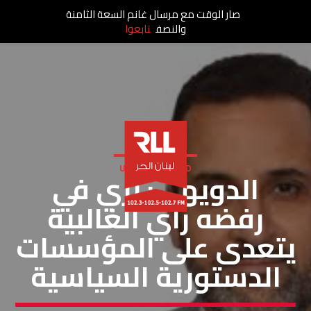
صار الوقت مع مرسال غانم السعة الثامنة
والنصف
تابعوا
UNCATEGORIZED
الدويهي: بري في
رفضه رأي الغالبية
يتعدى على المؤسسات
الدستورية السياسية