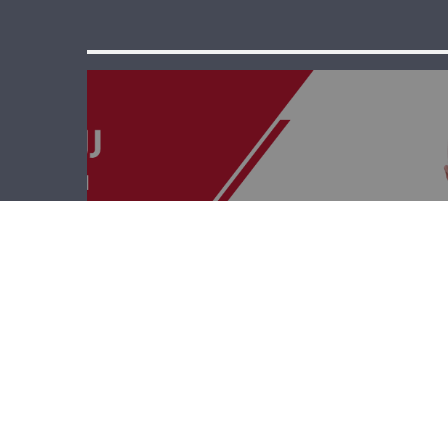
رؤى وإنماء –
ميشال حرّان