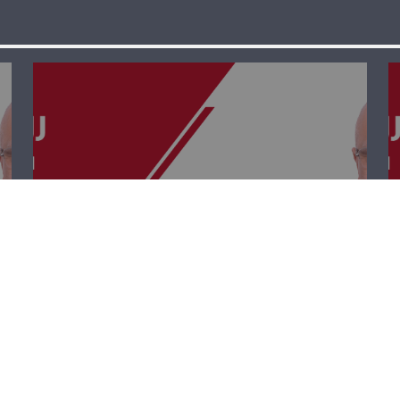
رؤى وإنماء – جان
أندراوس