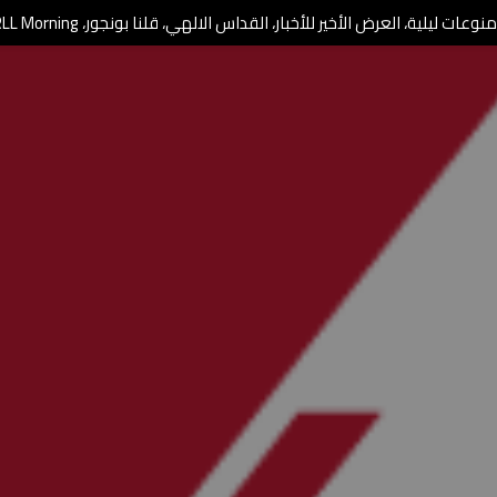
وعات ليلية، العرض الأخير للأخبار، القداس الالهي، قلنا بونجور، RLL Morning