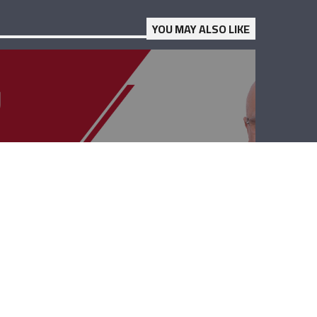
YOU MAY ALSO LIKE
رؤى وإنماء –
مخول بو راشد