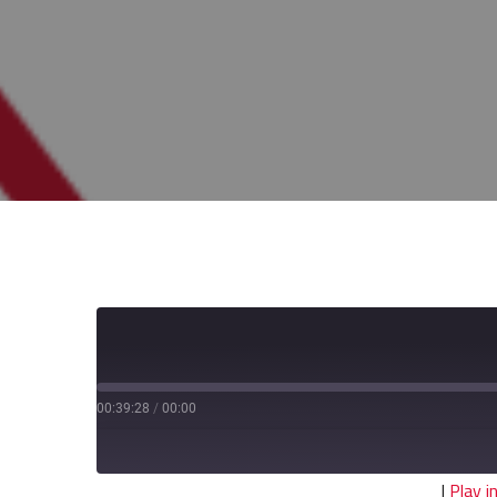
00:39:28
/
00:00
|
Play 