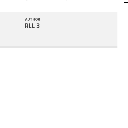
SHARE
RSS FEED
AUTHOR
LINK
RLL 3
EMBED