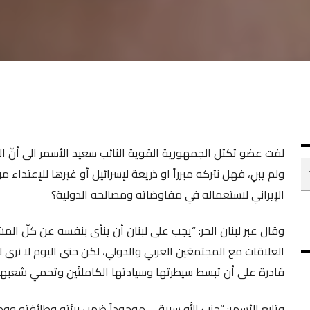
لفت عضو تكتل الجمهورية القوية النائب سعيد الأسمر الى أنّ التجا
ولم يبنِ، فهل نتركه مبرراً او ذريعة لإسرائيل أو غيرها للإعتداء
الإيراني لاستعماله في مفاوضاته ومصالحه الدولية؟
وقال عبر لبنان الحر: “يجب على لبنان أن ينأى بنفسه عن كلّ ال
العلاقات مع المجتمعَين العربي والدولي، لكن حتى اليوم لا نرى ل
قادرة على أن تبسط سيطرتها وسيادتها الكاملتَين وتحمي شعبها
وتابع الأسمر: “حزب الله سيبقى موجوداً ضمن بيئته وطائفته ووطن