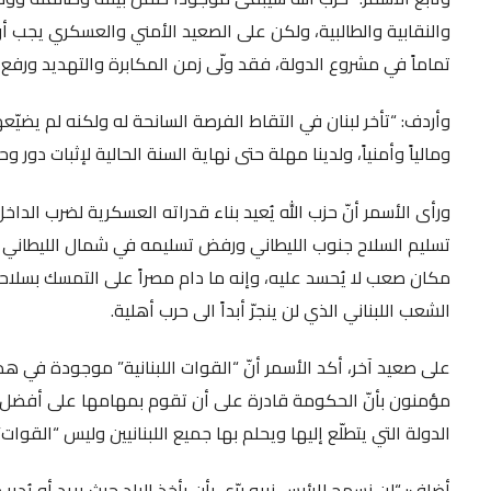
والنقابية والطالبية، ولكن على الصعيد الأمني والعسكري يجب أن 
تماماً في مشروع الدولة، فقد ولّى زمن المكابرة والتهديد ورفع ا
وأردف: “تأخر لبنان في التقاط الفرصة السانحة له ولكنه لم يضيّعها
ومالياً وأمنياً، ولدينا مهلة حتى نهاية السنة الحالية لإثبات دور
ورأى الأسمر أنّ حزب الله يُعيد بناء قدراته العسكرية لضرب الدا
تسليم السلاح جنوب الليطاني ورفض تسليمه في شمال الليطاني و
مكان صعب لا يُحسد عليه، وإنه ما دام مصراً على التمسك بسلاح
الشعب اللبناني الذي لن ينجرّ أبداً الى حرب أهلية.
على صعيد آخر، أكد الأسمر أنّ “القوات اللبنانية” موجودة في 
مؤمنون بأنّ الحكومة قادرة على أن تقوم بمهامها على أفضل 
الدولة التي يتطلّع إليها ويحلم بها جميع اللبنانيين وليس “القوات
أضاف: “لن نسمح للرئيس نبيه برّي بأن يأخذ البلد حيث يريد أو يُد