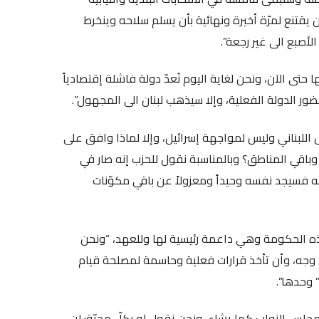
يقتنع لمرّة أخيرة ونهائية بأن يسلم سلاحه وينخرط
لأصبع الى غير رجعة”.
 حتى الآن، ونحن لغاية اليوم نُعدّ دولة فاشلة إقتصادياً
 وحضور الدولة الفعلية، وإلا سيذهب لبنان الى المجهول”.
خل اللبناني وليس لمواجهة إسرائيل، وإلا لماذا وافق على
باقي المناطق؟ وبالمناسبة نقول للحزب إنه صار في
ه فسيجد نفسه وحيداً ومعزولاً عن باقي مكوّنات
هذه الحكومة وهي داعمة رئيسية لها وللعهد، “ونحن
وجه، وأن تأخذ قرارات فعلية وحاسمة لمصلحة قيام
” وحدها”.
ير مجلس النواب كما يشاء، ونحن نقول له بكلّ محبّة: لن