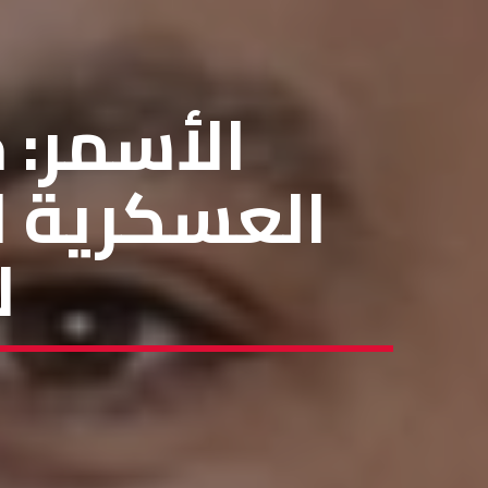
الأسمر: ح
العسكرية ل
ل