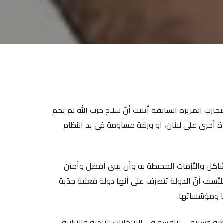
رب المريرة السابقة أثبتت أنّ سلاح حزب الله لم يحمِ
 مرة أخرى على لبنان، او ورقة مساومة في يد النظام
مشاكل والأزمات المحيطة به وأن يبني أفضل وأمتن
لأسف أنّ الدولة تتصرّف على أنها دولة فعلية جدّية
 ومؤسّساتها.
ه وسنبقى ننافسه في الانتخابات البلدية والنيابية