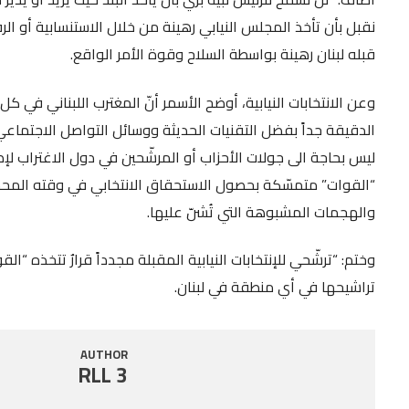
نقبل بأن تأخذ المجلس النيابي رهينة من خلال الاستنسابية أو ا
قبله لبنان رهينة بواسطة السلاح وقوة الأمر الواقع.
وعن الانتخابات النيابية، أوضح الأسمر أنّ المغترب اللبناني في ك
الدقيقة جداً بفضل التقنيات الحديثة ووسائل التواصل الاجتماعي أ
ليس بحاجة الى جولات الأحزاب أو المرشّحين في دول الاغتراب لإ
“القوات” متمسّكة بحصول الاستحقاق الانتخابي في وقته المحدد، 
والهجمات المشبوهة التي تُشنّ عليها.
وختم: “ترشّحي للإنتخابات النيابية المقبلة مجدداً قرارٌ تتخذه “ا
تراشيحها في أي منطقة في لبنان.
AUTHOR
RLL 3