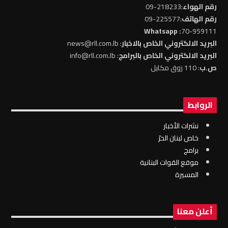
رقم الهواء
:218233-09
رقم الهاتف
:225577-09
: Whatsapp
70-959111
البريد الالكتروني الخاص بالاخبار
: news@rll.com.lb
البريد الالكتروني الخاص بالبرامج
: info@rll.com.lb
ص.ب
: 110 زوق مكايل
الروابط
نشرات الأخبار
خاص لبنان الحرّ
برامج
موقع القوات البنانية
المسيرة
أعلن معنا