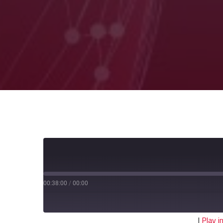
00:38:00
/
00:00
|
Play 