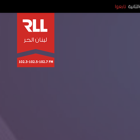
لثانية
تابعوا