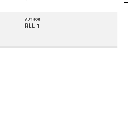
SHARE
RSS FEED
AUTHOR
LINK
RLL 1
EMBED