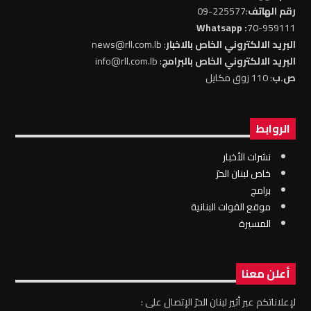
رقم الهاتف
:225577-09
: Whatsapp
70-959111
البريد الالكتروني الخاص بالاخبار
: news@rll.com.lb
البريد الالكتروني الخاص بالبرامج
: info@rll.com.lb
ص.ب
: 110 زوق مكايل
الروابط
نشرات الأخبار
خاص لبنان الحرّ
برامج
موقع القوات البنانية
المسيرة
أعلن معنا
لإعلاناتكم عبر أثير لبنان الحرّ الإتصال على :