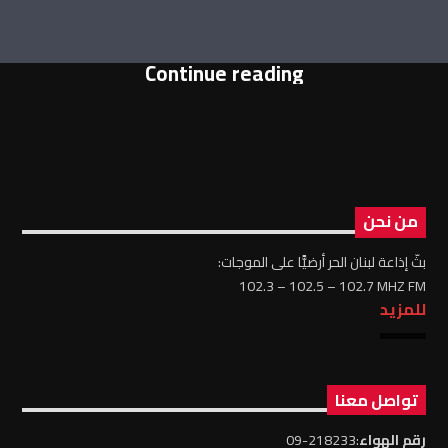
Continue reading
من نحن
بثّ إذاعة لبنان الحر أرضيًّا على الموجات:
102.3 – 102.5 – 102.7 MHZ FM
للمزيد
تواصل معنا
رقم الهواء
:218233-09