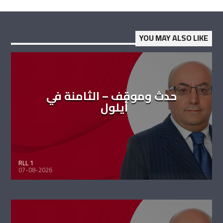
YOU MAY ALSO LIKE
حدث وموقف – الثامنة في
أيلول
RLL 1
07-08-2026