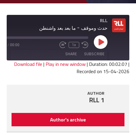
RLL
حدث وموقف - ما بعد بعد واشنطن
Play
2:07
/
00:00
1x
Fast
Rewind
Episode
Forward
10
SHARE
SUBSCRIBE
30
Seconds
seconds
Download file
|
Play in new window
|
Duration: 00:02:07
|
Recorded on 15-04-2026
SHARE
RSS FEED
LINK
AUTHOR
RLL 1
EMBED
Author's archive