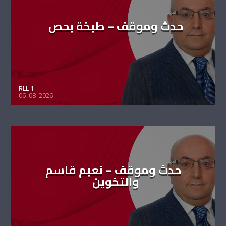
حدث وموقف – طبخة بحص
RLL 1
06-08-2026
حدث وموقف – نعبم قاسم
والتخوين