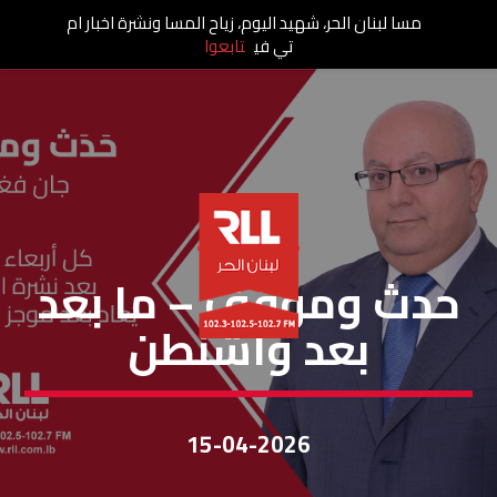
مسا لبنان الحر، شهيد اليوم، زياح المسا ونشرة اخبار ام
تي في
تابعوا
حَدَثٌ ومَوقِف
حدث وموقف – ما بعد
بعد واشنطن
15-04-2026