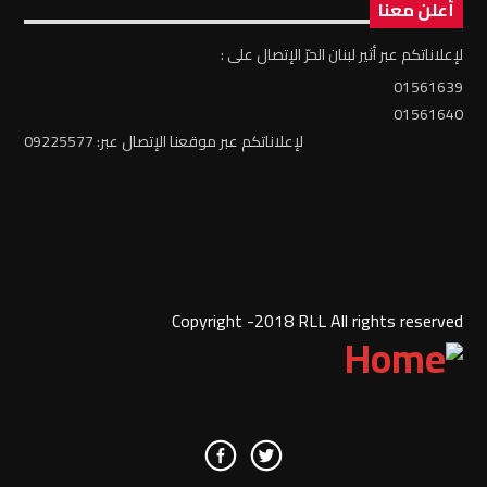
أعلن معنا
لإعلاناتكم عبر أثير لبنان الحرّ الإتصال على :
01561639
01561640
لإعلاناتكم عبر موقعنا الإتصال عبر: 09225577
Copyright -2018 RLL All rights reserved