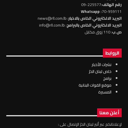
رقم الهاتف
:225577-09
: Whatsapp
70-959111
البريد الالكتروني الخاص بالاخبار
: news@rll.com.lb
البريد الالكتروني الخاص بالبرامج
: info@rll.com.lb
ص.ب
: 110 زوق مكايل
الروابط
نشرات الأخبار
خاص لبنان الحرّ
برامج
موقع القوات البنانية
المسيرة
أعلن معنا
لإعلاناتكم عبر أثير لبنان الحرّ الإتصال على :