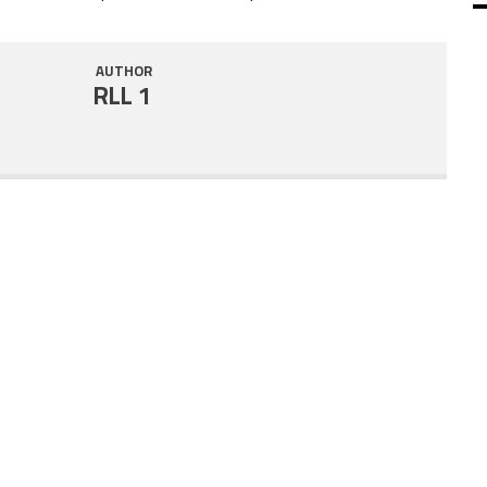
SHARE
RSS FEED
AUTHOR
LINK
RLL 1
EMBED