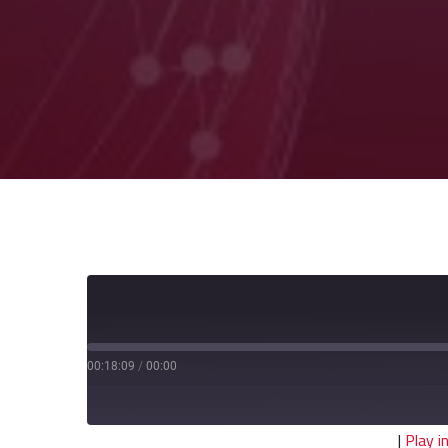
00:18:09
/
00:00
|
Play 