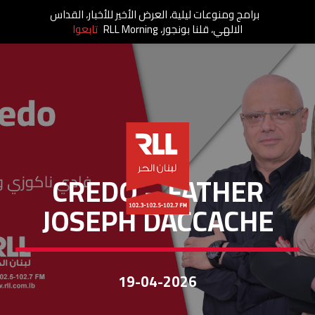
برامج ومنوعات ليلية، العرض الأخير للأخبار، القداس
الالهي، قلنا بونجور، RLL Morning
تابعوا
CREDO
CREDO – FATHER
JOSEPH DACCACHE
19-04-2026