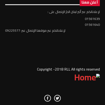
أعلن معنا
لإعلاناتكم عبر أثير لبنان الحرّ الإتصال على :
01561639
01561640
لإعلاناتكم عبر موقعنا الإتصال عبر: 09225577
Copyright -2018 RLL All rights reserved