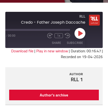
RLL
Credo - Father Joseph Daccache
Play
6:47
/
00:00
1x
Fast
Rewind
Episode
Forward
10
SHARE
SUBSCRIBE
30
Seconds
seconds
Download file
|
Play in new window
|
Duration: 00:16:47
|
Recorded on 19-04-2026
SHARE
RSS FEED
LINK
AUTHOR
RLL 1
EMBED
Author's archive