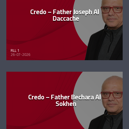
Credo – Father Joseph Al
Daccache
RLL 1
26-07-2026
Credo – Father Bechara Al
Sokhen