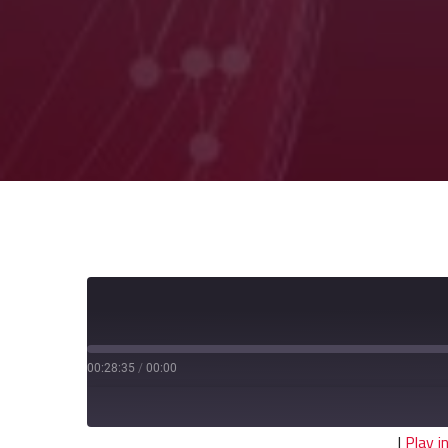
00:28:35
/
00:00
|
Play 