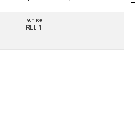
SHARE
RSS FEED
AUTHOR
LINK
RLL 1
EMBED