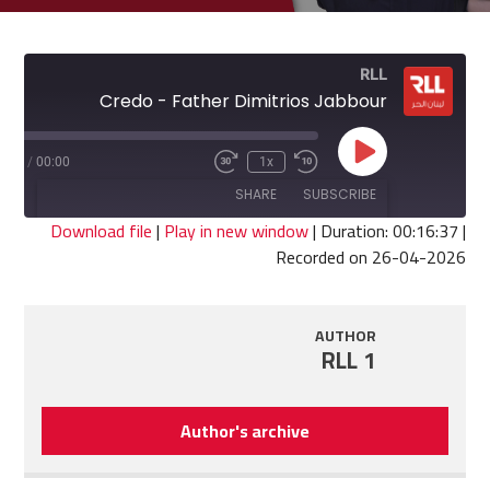
RLL
Credo - Father Dimitrios Jabbour
Play
6:37
/
00:00
1x
Fast
Rewind
Episode
Forward
10
SHARE
SUBSCRIBE
30
Seconds
seconds
Download file
|
Play in new window
|
Duration: 00:16:37
|
Recorded on 26-04-2026
SHARE
RSS FEED
LINK
AUTHOR
RLL 1
EMBED
Author's archive