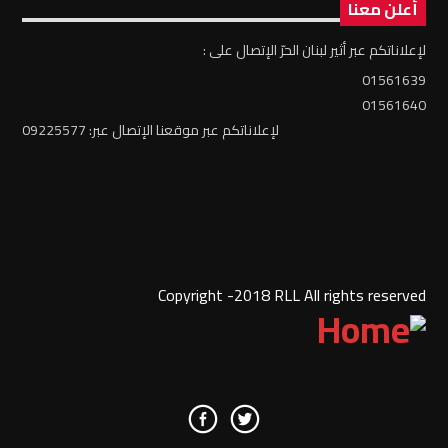
أعلن معنا
لإعلاناتكم عبر أثير لبنان الحرّ الإتصال على :
01561639
01561640
لإعلاناتكم عبر موقعنا الإتصال عبر: 09225577
Copyright -2018 RLL All rights reserved