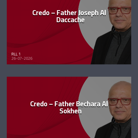
Credo – Father Joseph Al
Daccache
RLL 1
26-07-2026
Credo – Father Bechara Al
Sokhen