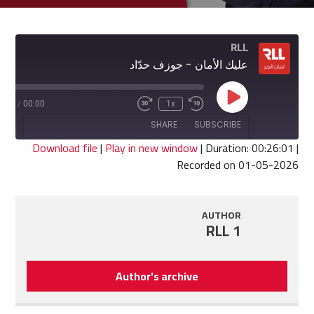
RLL
عليك الأمان - جوزف حدّاد
Play
6:01
/
00:00
1x
Fast
Rewind
Episode
Forward
10
SHARE
SUBSCRIBE
30
Seconds
seconds
Download file
|
Play in new window
|
Duration: 00:26:01
|
Recorded on 01-05-2026
SHARE
RSS FEED
LINK
AUTHOR
RLL 1
EMBED
Author's archive