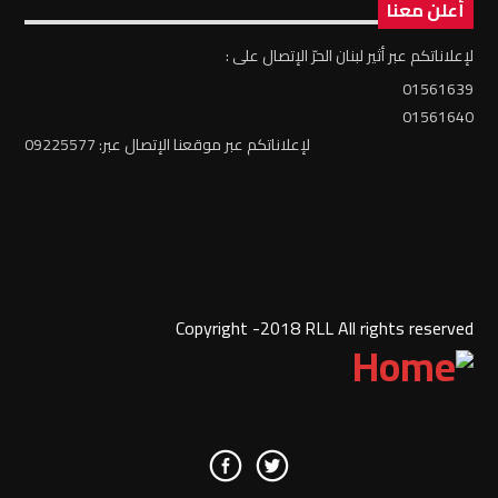
أعلن معنا
لإعلاناتكم عبر أثير لبنان الحرّ الإتصال على :
01561639
01561640
لإعلاناتكم عبر موقعنا الإتصال عبر: 09225577
Copyright -2018 RLL All rights reserved