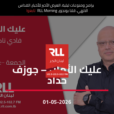
برامج ومنوعات ليلية، العرض الأخير للأخبار، القداس
الالهي، قلنا بونجور، RLL Morning
تابعوا
عليك الأمان
عليك الأمان – جوزف
حدّاد
01-05-2026