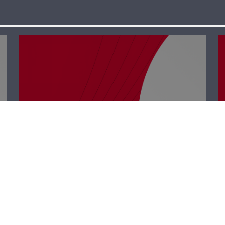
حدث وموقف –
طبخة بحص