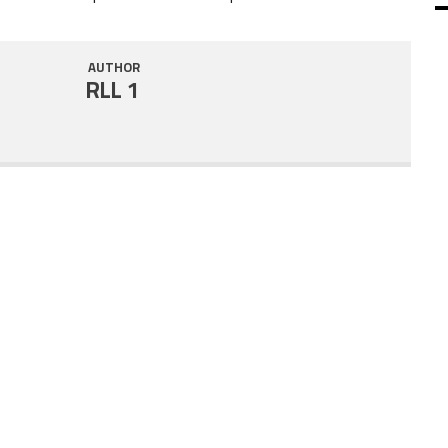
SHARE
RSS FEED
AUTHOR
LINK
RLL 1
EMBED