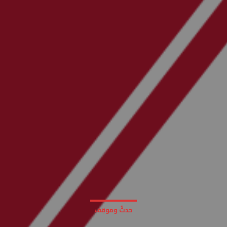
حَدَثٌ ومَوقِف