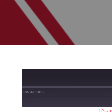
00:02:33
/
00:00
|
Play 