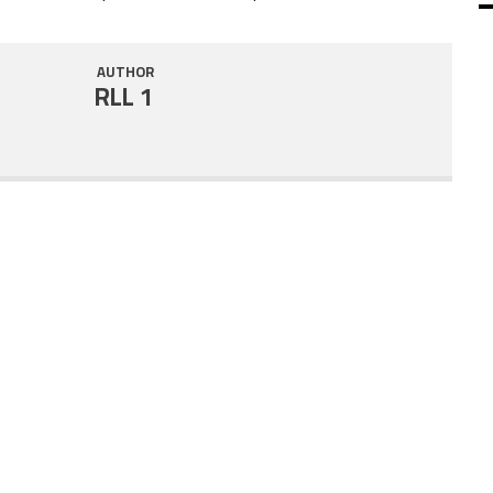
SHARE
RSS FEED
AUTHOR
LINK
RLL 1
EMBED