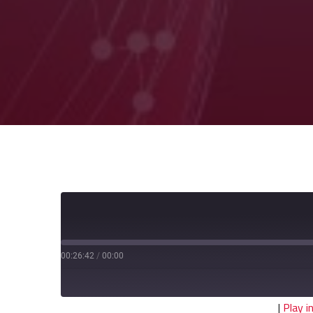
00:26:42
/
00:00
|
Play 