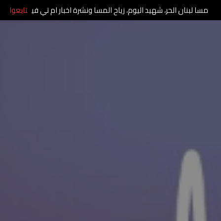
مسا لبنان الحر، شهيد اليوم، زياح المسا ونشرة اخبار ام تي في
تابعوا