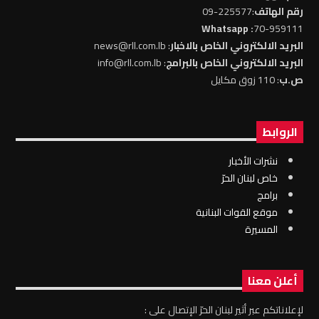
رقم الهاتف
:225577-09
: Whatsapp
70-959111
البريد الالكتروني الخاص بالاخبار
: news@rll.com.lb
البريد الالكتروني الخاص بالبرامج
: info@rll.com.lb
ص.ب
: 110 زوق مكايل
الروابط
نشرات الأخبار
خاص لبنان الحرّ
برامج
موقع القوات البنانية
المسيرة
أعلن معنا
لإعلاناتكم عبر أثير لبنان الحرّ الإتصال على :