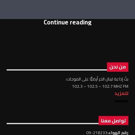
Continue reading
من نحن
بثّ إذاعة لبنان الحر أرضيًّا على الموجات:
102.3 – 102.5 – 102.7 MHZ FM
للمزيد
تواصل معنا
رقم الهواء
:218233-09