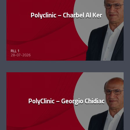
Polyclinic – Charbel Al Ker
RLL 1
28-07-2026
PolyClinic – Georgio Chidiac