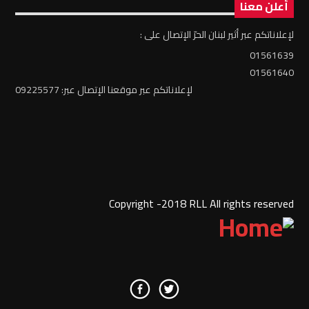
أعلن معنا
لإعلاناتكم عبر أثير لبنان الحرّ الإتصال على :
01561639
01561640
لإعلاناتكم عبر موقعنا الإتصال عبر: 09225577
Copyright -2018 RLL All rights reserved