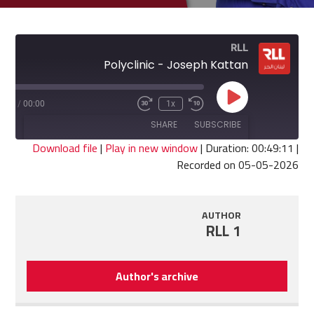
RLL
Polyclinic - Joseph Kattan
Play
9:11
/
00:00
1x
Fast
Rewind
Episode
Forward
10
SHARE
SUBSCRIBE
30
Seconds
seconds
Download file
|
Play in new window
|
Duration: 00:49:11
|
Recorded on 05-05-2026
SHARE
RSS FEED
LINK
AUTHOR
RLL 1
EMBED
Author's archive