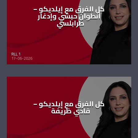
كل الفرق مع إيلديكو –
أنطوان حبشي وإدغار
طرابلسي
RLL 1
17-06-2026
كل الفرق مع إيلديكو –
فادي ظريفة