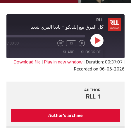
RLL
كل الفرق مع إيلديكو - ناديا القزي شعيا
Play
7:07
/
00:00
1x
Fast
Rewind
Episode
Forward
10
SHARE
SUBSCRIBE
30
Seconds
seconds
Download file
|
Play in new window
|
Duration: 00:37:07
|
Recorded on 06-05-2026
SHARE
RSS FEED
LINK
AUTHOR
RLL 1
EMBED
Author's archive