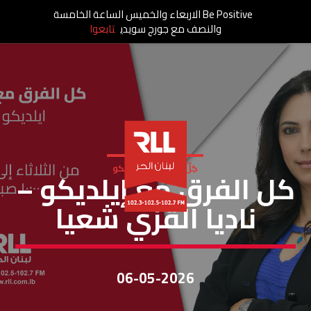
Be Positive الاربعاء والخميس الساعة الخامسة
والنصف مع جورج سويدي
تابعوا
كِلّ الفَرِق مَع إيلديكو
كل الفرق مع إيلديكو –
ناديا القزي شعيا
06-05-2026