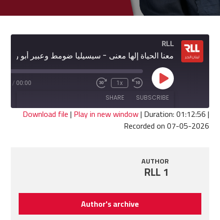
RLL
معنا الحياة إلها معنى - سيسيليا ضومط وعبير أبو رجيلي
Play
2:56
/
00:00
1x
Fast
Rewind
Episode
Forward
10
SHARE
SUBSCRIBE
30
Seconds
seconds
Download file
|
Play in new window
|
Duration: 01:12:56
|
Recorded on 07-05-2026
SHARE
RSS FEED
LINK
AUTHOR
RLL 1
EMBED
Author's archive