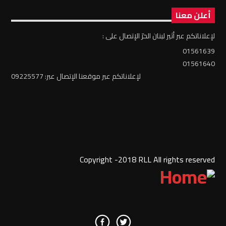
أعلن معنا
لإعلاناتكم عبر أثير لبنان الحرّ الإتصال على :
01561639
01561640
لإعلاناتكم عبر موقعنا الإتصال عبر: 09225577
Copyright -2018 RLL All rights reserved