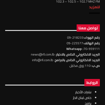
102.3 – 102.5 – 102.7 MHZ FM
للمزيد
تواصل معنا
رقم الهواء
:218233-09
رقم الهاتف
:225577-09
: Whatsapp
70-959111
البريد الالكتروني الخاص بالاخبار
: news@rll.com.lb
البريد الالكتروني الخاص بالبرامج
: info@rll.com.lb
ص.ب
: 110 زوق مكايل
الروابط
نشرات الأخبار
خاص لبنان الحرّ
برامج