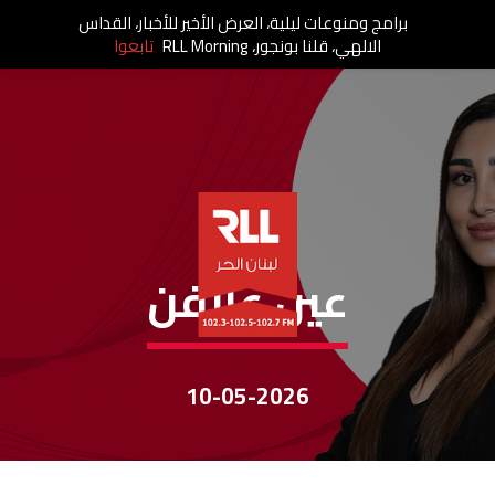
برامج ومنوعات ليلية، العرض الأخير للأخبار، القداس
الالهي، قلنا بونجور، RLL Morning
تابعوا
عين عالفن
عين عالفن
10-05-2026