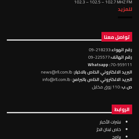
102.3 – 102.5 – 102.7 MHZ FM
للمزيد
تواصل معنا
رقم الهواء
:218233-09
رقم الهاتف
:225577-09
: Whatsapp
70-959111
البريد الالكتروني الخاص بالاخبار
: news@rll.com.lb
البريد الالكتروني الخاص بالبرامج
: info@rll.com.lb
ص.ب
: 110 زوق مكايل
الروابط
نشرات الأخبار
خاص لبنان الحرّ
برامج