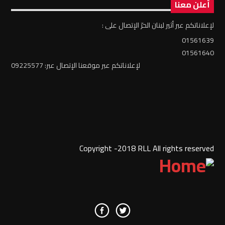
أعلن معنا
لإعلاناتكم عبر أثير لبنان الحرّ الإتصال على :
01561639
01561640
لإعلاناتكم عبر موقعنا الإتصال عبر: 09225577
Copyright -2018 RLL All rights reserved