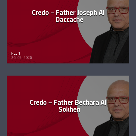
Credo – Father Joseph Al
Daccache
RLL 1
26-07-2026
Credo – Father Bechara Al
Sokhen