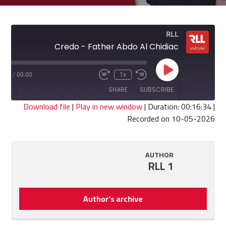
RLL
Credo - Father Abdo Al Chidiac
Play
6:34
/
00:00
1x
Fast
Rewind
Episode
Forward
10
SHARE
SUBSCRIBE
30
Seconds
seconds
Download file
|
Play in new window
|
Duration: 00:16:34
|
Recorded on 10-05-2026
SHARE
RSS FEED
LINK
AUTHOR
RLL 1
EMBED
Author's archive