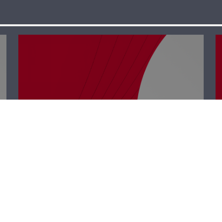
حوار حر – لؤي
غندور