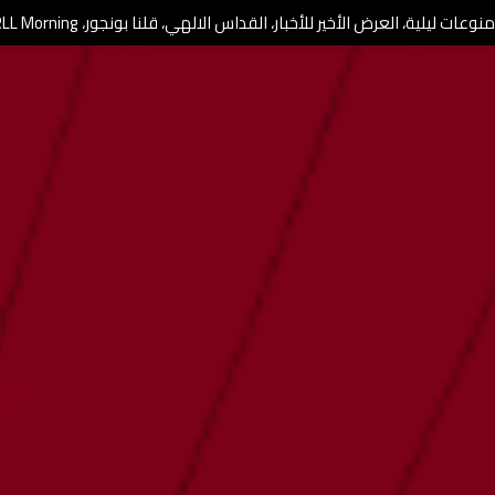
وعات ليلية، العرض الأخير للأخبار، القداس الالهي، قلنا بونجور، RLL Morning