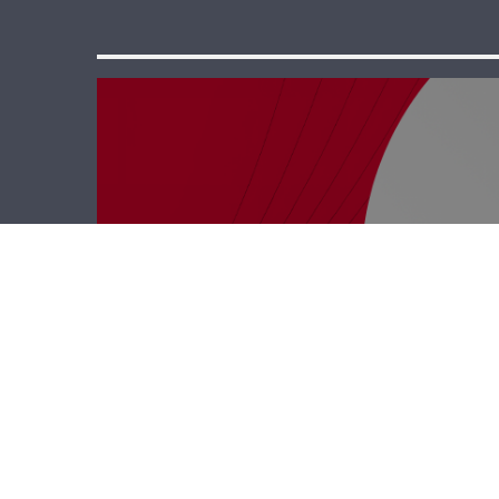
حوار حر – يوسف
الخوري