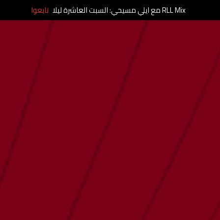
RLL Mix مع ايلي مسيحي: السبت العاشرة ليلا
تابعوا