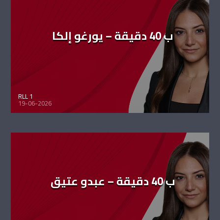
ب 40 دقيقة – يورغو إلكا
RLL 1
19-06-2026
ب 40 دقيقة – عبدو عتيق