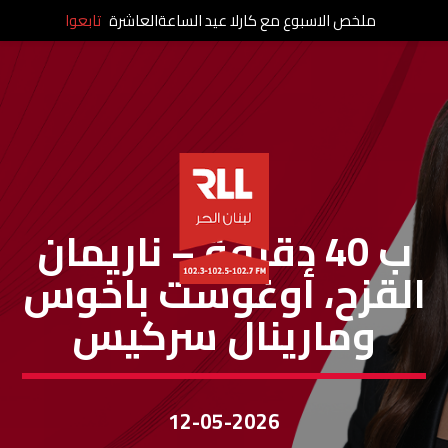
ملخص الاسبوع مع كارلا عيد الساعةالعاشرة
تابعوا
ب ٤٠ دقيقة
ب 40 دقيقة – ناريمان
القزح، أوغوست باخوس
ومارينال سركيس
12-05-2026