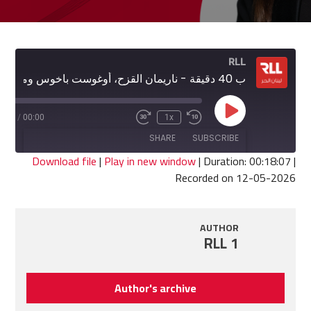
RLL
ب 40 دقيقة - ناريمان القزح، أوغوست باخوس ومارينال سركيس
Play
8:07
/
00:00
1x
Fast
Rewind
Episode
Forward
10
SHARE
SUBSCRIBE
30
Seconds
seconds
Download file
|
Play in new window
|
Duration: 00:18:07
|
Recorded on 12-05-2026
SHARE
RSS FEED
LINK
AUTHOR
RLL 1
EMBED
Author's archive