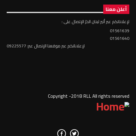
أعلن معنا
لإعلاناتكم عبر أثير لبنان الحرّ الإتصال على :
01561639
01561640
لإعلاناتكم عبر موقعنا الإتصال عبر: 09225577
Copyright -2018 RLL All rights reserved