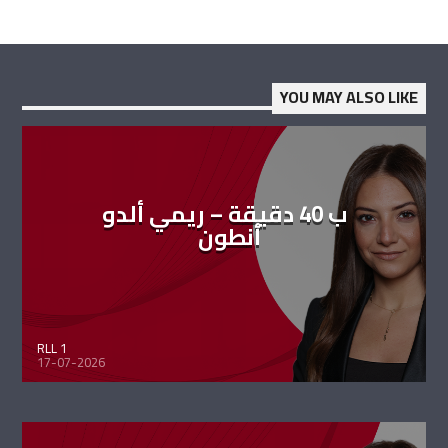
YOU MAY ALSO LIKE
ب 40 دقيقة – ريمي ألدو
أنطون
RLL 1
17-07-2026