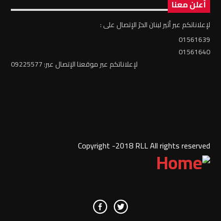
أعلن معنا
لإعلاناتكم عبر أثير لبنان الحرّ الإتصال على :
01561639
01561640
لإعلاناتكم عبر موقعنا الإتصال عبر: 09225577
Copyright -2018 RLL All rights reserved