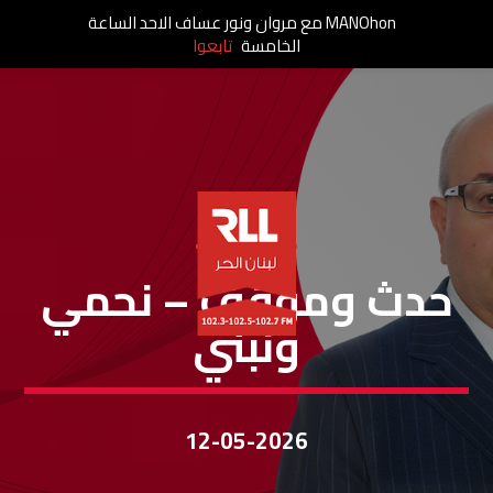
MANOhon مع مروان ونور عساف الاحد الساعة
الخامسة
تابعوا
حَدَثٌ ومَوقِف
حدث وموقف – نحمي
ونبني
12-05-2026