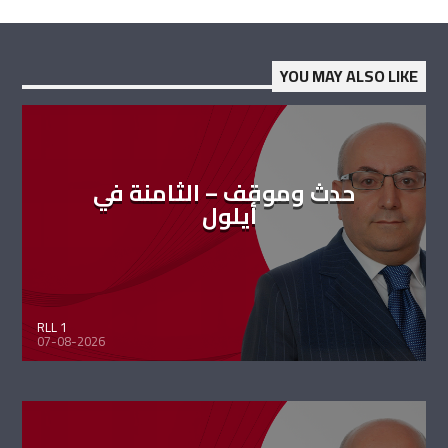
YOU MAY ALSO LIKE
حدث وموقف – الثامنة في
أيلول
RLL 1
07-08-2026