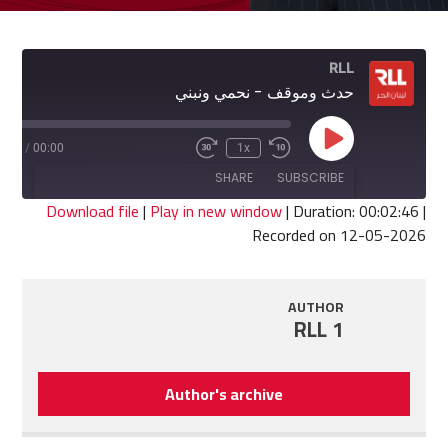
RLL
حدث وموقف - نحمي ونبني
Play
2:46
/
00:00
1x
Fast
Rewind
Episode
Forward
10
SHARE
SUBSCRIBE
30
Seconds
seconds
Download file
|
Play in new window
|
Duration: 00:02:46
|
Recorded on 12-05-2026
SHARE
RSS FEED
LINK
AUTHOR
RLL 1
EMBED
Author's archive