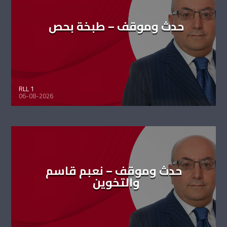
حدث وموقف – طبخة بحص
RLL 1
06-08-2026
حدث وموقف – نعبم قاسم
والتخوين