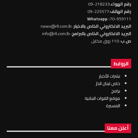
رقم الهواء
:218233-09
رقم الهاتف
:225577-09
: Whatsapp
70-959111
البريد الالكتروني الخاص بالاخبار
: news@rll.com.lb
البريد الالكتروني الخاص بالبرامج
: info@rll.com.lb
ص.ب
: 110 زوق مكايل
الروابط
نشرات الأخبار
خاص لبنان الحرّ
برامج
موقع القوات البنانية
المسيرة
أعلن معنا