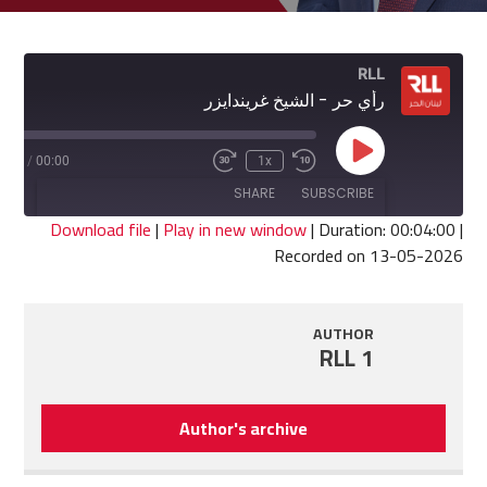
RLL
رأي حر - الشيخ غريندايزر
Play
4:00
/
00:00
1x
Fast
Rewind
Episode
Forward
10
SHARE
SUBSCRIBE
30
Seconds
seconds
Download file
|
Play in new window
|
Duration: 00:04:00
|
Recorded on 13-05-2026
SHARE
RSS FEED
LINK
AUTHOR
RLL 1
EMBED
Author's archive