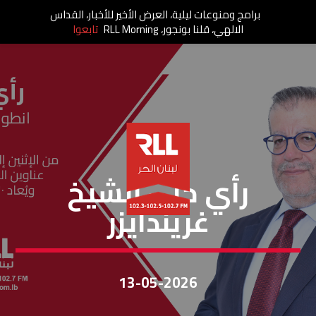
برامج ومنوعات ليلية، العرض الأخير للأخبار، القداس
الالهي، قلنا بونجور، RLL Morning
تابعوا
رأي حر
رأي حر – الشيخ
غريندايزر
13-05-2026