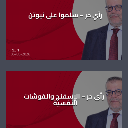
رأي حر – سلموا على نيوتن
RLL 1
06-08-2026
رأي حر – الإسفنج والفوشات
النفسية