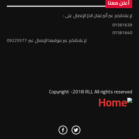
أعلن معنا
لإعلاناتكم عبر أثير لبنان الحرّ الإتصال على :
01561639
01561640
لإعلاناتكم عبر موقعنا الإتصال عبر: 09225577
Copyright -2018 RLL All rights reserved