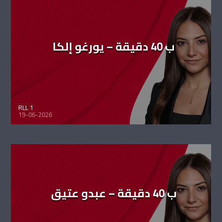
ب 40 دقيقة – يورغو إلكا
RLL 1
19-06-2026
ب 40 دقيقة – عبدو عتيق