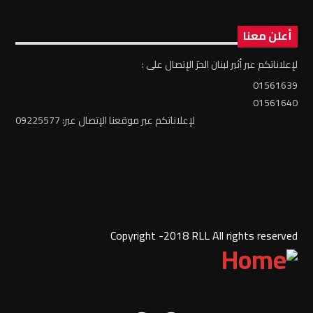
أعلن معنا
لإعلاناتكم عبر أثير لبنان الحرّ الإتصال على :
01561639
01561640
لإعلاناتكم عبر موقعنا الإتصال عبر: 09225577
Copyright -2018 RLL All rights reserved