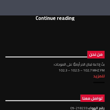
Continue reading
من نحن
بثّ إذاعة لبنان الحر أرضيًّا على الموجات:
102.3 – 102.5 – 102.7 MHZ FM
للمزيد
تواصل معنا
رقم الهواء
:218233-09