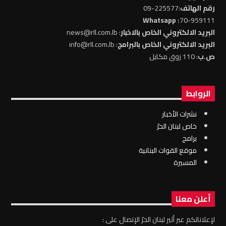
رقم الهاتف
:225577-09
: Whatsapp
70-959111
البريد الالكتروني الخاص بالاخبار
: news@rll.com.lb
البريد الالكتروني الخاص بالبرامج
: info@rll.com.lb
ص.ب
: 110 زوق مكايل
الروابط
نشرات الأخبار
خاص لبنان الحرّ
برامج
موقع القوات البنانية
المسيرة
أعلن معنا
لإعلاناتكم عبر أثير لبنان الحرّ الإتصال على :