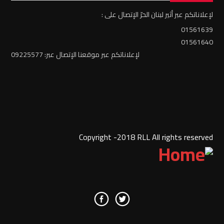
لإعلاناتكم عبر أثير لبنان الحرّ الإتصال على :
01561639
01561640
لإعلاناتكم عبر موقعنا الإتصال عبر: 09225577
Copyright -2018 RLL All rights reserved