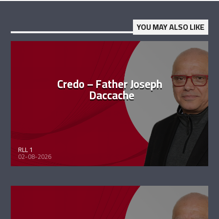
YOU MAY ALSO LIKE
Credo – Father Joseph
Daccache
RLL 1
02-08-2026