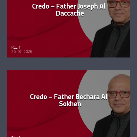
Credo – Father Joseph Al
Daccache
RLL 1
26-07-2026
Credo – Father Bechara Al
Sokhen