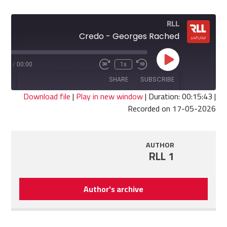
RLL
Credo - Georges Rached
Play
5:43
/
00:00
1x
Fast
Rewind
Episode
Forward
10
SHARE
SUBSCRIBE
30
Seconds
seconds
Download file
|
Play in new window
|
Duration: 00:15:43
|
Recorded on 17-05-2026
SHARE
RSS FEED
LINK
AUTHOR
RLL 1
EMBED
Author's archive