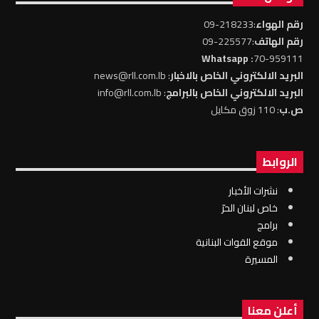
رقم الهواء
:218233-09
رقم الهاتف
:225577-09
: Whatsapp
70-959111
البريد الالكتروني الخاص بالاخبار
: news@rll.com.lb
البريد الالكتروني الخاص بالبرامج
: info@rll.com.lb
ص.ب
: 110 زوق مكايل
الروابط
نشرات الأخبار
خاص لبنان الحرّ
برامج
موقع القوات البنانية
المسيرة
أعلن معنا